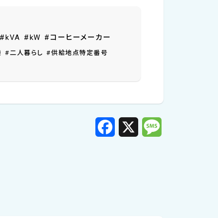
#kVA
#kW
#コーヒーメーカー
機
#二人暮らし
#供給地点特定番号
F
X
M
a
e
c
s
e
s
b
a
o
g
o
e
k