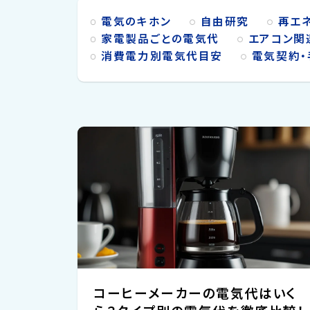
電気のキホン
自由研究
再エ
家電製品ごとの電気代
エアコン関
消費電力別電気代目安
電気契約・
コーヒーメーカーの電気代はいく