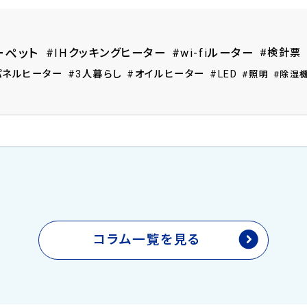
#IHクッキングヒーター
#wi-fiルーター
#検針票
ーペット
パネルヒーター
#3人暮らし
#オイルヒーター
#LED
#照明
#除湿
コラム一覧を見る