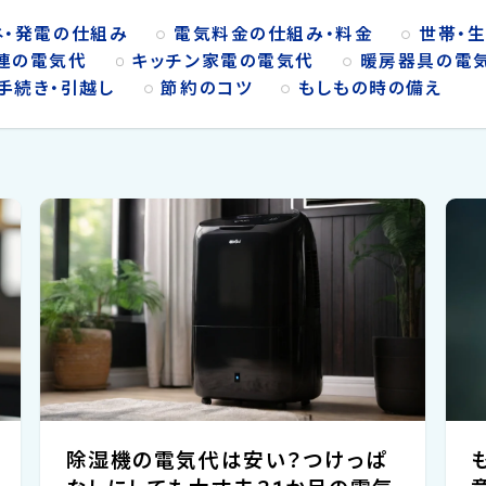
ネ・発電の仕組み
電気料金の仕組み・料金
世帯・
連の電気代
キッチン家電の電気代
暖房器具の電
手続き・引越し
節約のコツ
もしもの時の備え
除湿機の電気代は安い？つけっぱ