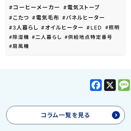
#コーヒーメーカー
#電気ストーブ
#こたつ
#電気毛布
#パネルヒーター
#照明
#3人暮らし
#オイルヒーター
#LED
#除湿機
#二人暮らし
#供給地点特定番号
#扇風機
F
X
a
c
e
b
o
o
k
コラム一覧を見る