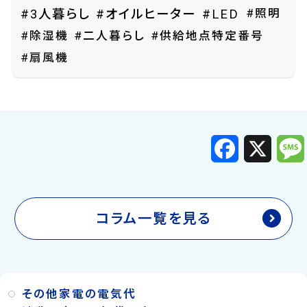
#照明
#3人暮らし
#オイルヒーター
#LED
#除湿機
#二人暮らし
#供給地点特定番号
#扇風機
F
X
a
c
e
b
o
o
k
コラム一覧を見る
その他家電の電気代