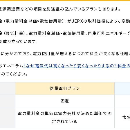
電源調達費などの項目を別途組み込んでいるプランもあります。
金（電力量料金単価×電気使用量）」がJEPXの取引価格によって変動
金（最低料金）、電力量料金単価×電気使用量、再生可能エネルギー
で成り立っています。
階に分かれており、電力使用量が増えるにつれて料金が高くなる仕組
ちエネコラム
「なぜ電気代は高くなったり安くなったりするの？料金
てみてください。
従量電灯プラン
固定
電力量料金の単価は電力会社が決めた単価で固
市
定されている