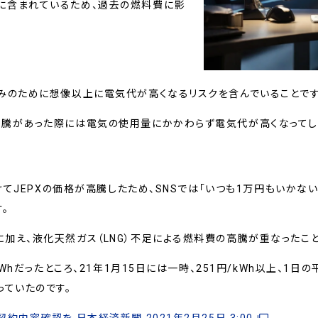
に含まれているため、過去の燃料費に影
ト
みのために想像以上に電気代が高くなるリスクを含んでいることです
高騰があった際には電気の使用量にかかわらず電気代が高くなってし
かけてJEPXの価格が高騰したため、SNSでは「いつも1万円もいかな
。
加え、液化天然ガス（LNG）不足による燃料費の高騰が重なったこ
kWhだったところ、21年1月15日には一時、251円/kWh以上、1日
っていたのです。