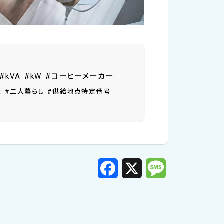
#kVA
#kW
#コーヒーメーカー
機
#二人暮らし
#供給地点特定番号
F
X
M
a
e
c
s
e
s
b
a
o
g
o
e
k