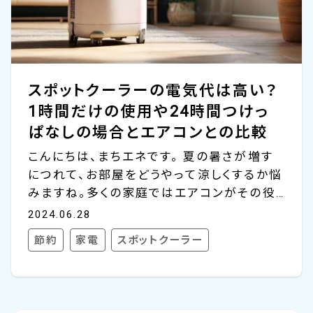
スポットクーラーの電気代は高い？
1時間だけの使用や24時間つけっ
ぱなしの場合とエアコンとの比較
こんにちは、まちエネです。 夏の暑さが増す
につれて、お部屋をどうやって涼しくするか悩
みますね。多くの家庭ではエアコンがその役
割を担っていますが、エアコン以外にも冷房
2024.06.28
機器として注目されているものがあります。
節約
家電
スポットクーラー
それがスポットクーラーです。 スポットクーラ
ーはエアコンと比較して、どのような特徴や
メリットがあるのでしょうか？また、電気代の
観点から見ると、どちらが経済的なのでしょ