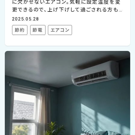
に欠かせないエアコン。気軽に設定温度を変
更できるので、上げ下げして過ごされる方も
多いかもしれませんが、実は設定温度が電気
2025.05.28
代にも大きく影響しています。 「夏は28℃、冬
節約
節電
エアコン
は20℃がいいって聞くけど、本当にそれで電
気代って変わるの？」「たった1℃下げたり上
げたりするだけで、そんなに違いが出るの？」
そんな疑問をお持ちの方も少なくないでしょ
う。こちらのコラムでは、エアコンの設定温度
と電気代の関係をわかりやすく解説していき
ます。快適さを保ちながら電気代を節約する
コツもご紹介します。 エアコンの設定温度は
電気代に影響する？ 1℃の違いで消費電力を
10～13%削減で...