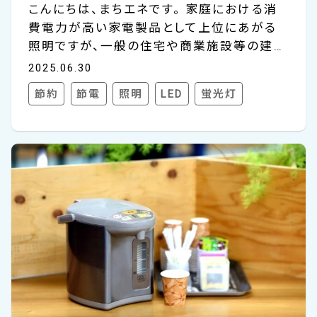
こんにちは、まちエネです。 家庭における消
費電力が高い家電製品として上位にあがる
照明ですが、一般の住宅や商業施設等の建物
に使用される一般照明用の蛍光灯は、2027
2025.06.30
年末までに製造終了することが政府より発表
節約
節電
照明
LED
蛍光灯
されていることをご存知でしょうか。 これにと
もない、2026年以降、蛍光灯の種類によって
段階的に規制が開始されます。規制開始（製
造禁止）後は、お使いの蛍光灯がつかなくな
った時にLED照明に交換する必要があります
ので、いまのうちに切替えを検討できると安
心です。 今回は、蛍光灯とLED照明の仕組
み・特徴から、電気代やランニングコストの比
較、さらに導入時のポイントまでをわかりやす
く解説します。効率的で...