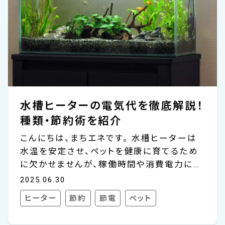
水槽ヒーターの電気代を徹底解説！
種類・節約術を紹介
こんにちは、まちエネです。 水槽ヒーターは
水温を安定させ、ペットを健康に育てるため
に欠かせませんが、稼働時間や消費電力によ
り電気代も気になるポイントです。 今回は、
2025.06.30
水槽ヒーターの電気代の目安や種類、コスト
ヒーター
節約
節電
ペット
を抑える工夫について詳しく解説します。 水
槽ヒーターの電気代 水槽ヒーターの電気代