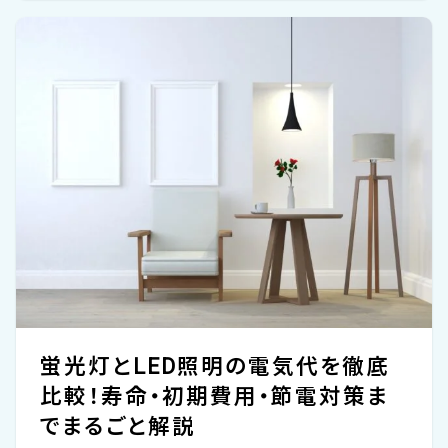
は一般的に、外気温と室温の差が大きくなる
冬場に高くなる傾向があります。逆に気温が
高い夏場は稼働が少なくなることも多いです
が、エアコンの影響でかえって稼働が増える
場合もあるなど、一概には言えません。 下記
の電気代目安を参考にしつつ、ご自身の飼育
スタイルや居住地域の気候に合わせて、どの
程度ヒーターが稼働するかをこまめ...
蛍光灯とLED照明の電気代を徹底
比較！寿命・初期費用・節電対策ま
でまるごと解説