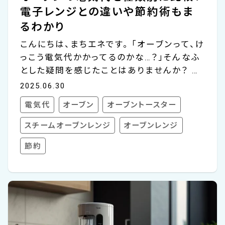
電子レンジとの違いや節約術もま
るわかり
こんにちは、まちエネです。 「オーブンって、け
っこう電気代かかってるのかな…？」そんなふ
とした疑問を感じたことはありませんか？ 料
理好きな方はもちろん、トーストやグラタンを
2025.06.30
手軽に作れる便利な家電製品として、オーブ
電気代
オーブン
オーブントースター
ンを使っているご家庭は多いはず。でも、使う
時間が長くなると、電気代がどのくらいかかっ
スチームオーブンレンジ
オーブンレンジ
ているのか、少し気になりますよね。 実際の
節約
ところ、オーブンを1時間使用した時の電気代
は30円～42円ほどです（電気料金単価は30
円/kWhで計算）。 このコラムでは、オーブン
の種類ごとの消費電力や電気代の違いをわ
かりやすくご紹介します。さらに、電子レンジ
との使い分けや、電気代を節約するためのち