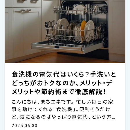
2.2リットルの家庭用電気ポットでお湯を沸か
し保温した場合、1日の消費電力量は約0.5～
1.0kWhとなります。1kWhあたり31円の電気
料金単価で...
食洗機の電気代はいくら？手洗いと
どっちがおトクなのか、メリット・デ
メリットや節約術まで徹底解説！
こんにちは、まちエネです。 忙しい毎日の家
事を助けてくれる「食洗機」。便利そうだけ
ど、気になるのはやっぱり電気代、という方も
多いのではないでしょうか。 「使い始めたら
2025.06.30