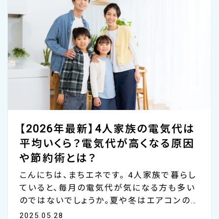
環境や機種によって、金額に差が出るのが実
情です。 とはいえ、ちょっとした工夫でエアコ
ンの電気代をぐっと抑えることも可能です。
こちらのコ...
【2026年最新】4人家族の電気代は
平均いくら？電気代が高くなる原因
や節約術とは？
こんにちは、まちエネです。 4人家族で暮らし
ていると、毎月の電気代が気になる方も多い
のではないでしょうか。夏や冬はエアコンの
冷房や暖房で電気代の出費が増えがちなた
2025.05.28