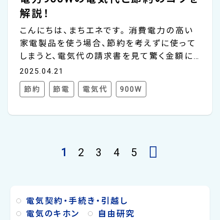
解説！
こんにちは、まちエネです。 消費電力の高い
家電製品を使う場合、節約を考えずに使って
しまうと、電気代の請求書を見て驚く金額に
なってしまうケースも珍しくありません。 家
2025.04.21
電製品の電気代を知るには消費電力のチェッ
節約
節電
電気代
900W
クが必要なものの、ワット（W）数がいくらの
電気代になるか分からないと、適切な節約は
難しいでしょう。今回紹介する900Wは、家電
製品としては消費電力の高い部類に入るた
め、節約方法を知っておくことで高い節電効
1
2
3
4
5
果が期待できます。 では、900Wの家電製品
を使うと電気代はいくらぐらいになるかを計
算してみましょう。おおよその目安は、消費電
力が900Wの家電製品の場合、1時間の電気
電気契約・手続き・引越し
代は27円、24時間で6...
電気のキホン
自由研究