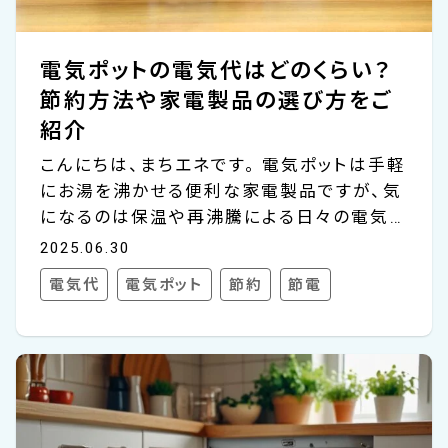
電気ポットの電気代はどのくらい？
節約方法や家電製品の選び方をご
紹介
こんにちは、まちエネです。 電気ポットは手軽
にお湯を沸かせる便利な家電製品ですが、気
になるのは保温や再沸騰による日々の電気
代です。 今回は、電気ポットの電気代目安か
2025.06.30
ら節約方法、さらに電気代を抑えながら効率
電気代
電気ポット
節約
節電
的にお湯を使うポイントを解説していきます。
家族構成やライフスタイルに合わせて最適な
選択をして、無理なく節約を継続していきま
しょう。 電気ポットの電気代の目安 まずは、
電気ポットがどのくらいの電気代を消費する
のか、具体的な目安を確認してみましょう。