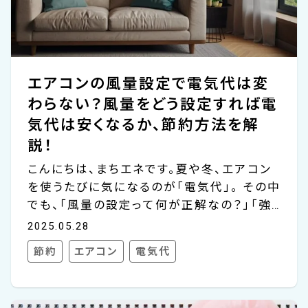
エアコンの風量設定で電気代は変
わらない？風量をどう設定すれば電
気代は安くなるか、節約方法を解
説！
こんにちは、まちエネです。夏や冬、エアコン
を使うたびに気になるのが「電気代」。 その中
でも、「風量の設定って何が正解なの？」「強
くしたら電気代も高くなるの？」といった疑問
2025.05.28
を持ったことはありませんか？ じつは、風量
節約
エアコン
電気代
の設定ひとつでエアコンの効率が大きく変わ
り、結果として電気代にも差が出ることがあ
ります。でも、「とりあえず中くらいで…」「音が