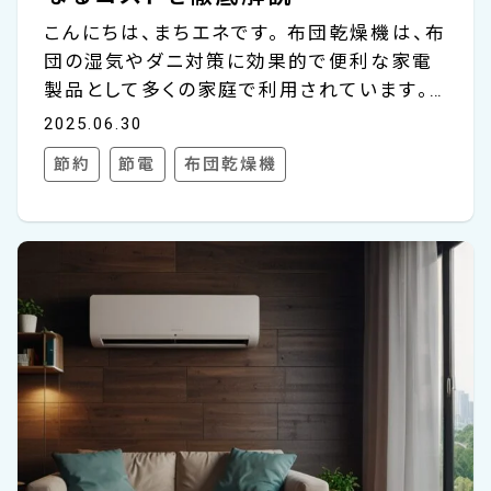
こんにちは、まちエネです。 布団乾燥機は、布
団の湿気やダニ対策に効果的で便利な家電
製品として多くの家庭で利用されています。し
かし、毎日使用するとなると気になるのが電
2025.06.30
気代です。実際にどのくらいのコストがかかる
節約
節電
布団乾燥機
のか、詳しく知りたい方も多いでしょう。 布団
乾燥機の電気代の目安は、1時間あたり約22
円となります。（消費電力は700W、電気料金
単価は31円/kWhにて計算） 今回は、布団乾
燥機の電気代の計算方法、そして電気代を節
約するためのポイントまでを幅広く解説しま
す。 布団乾燥機を使うメリットとデメリット、
衛生面や季節対策での正しい使い方を押さえ
つつ、上手に利用するための情報をまとめま
した。 布団乾...