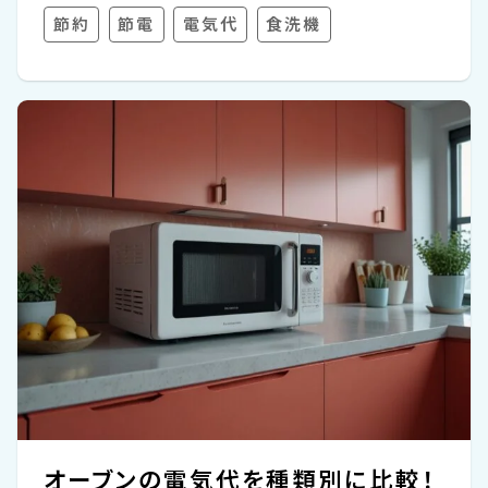
思ったより電気代が高かったらどうしよう…」
節約
節電
電気代
食洗機
「手洗いのほうが安く済むんじゃないの？」 そ
んな不安や疑問をお持ちの方に向けて、この
コラムでは 食洗機の電気代の相場や、手洗
いとのコスト比較、節約のコツまでわかりや
すく解説していきます。 実は、上手に使えば
電気代を抑えつつ家事の負担をグッと軽くす
ることもできます。 「買う前に知っておきた
い」「今使っているけど、もっとおトクに使い
たい」そんな方はぜひ参考にしてみてくださ
い。 食洗機の電気代は...
オーブンの電気代を種類別に比較！