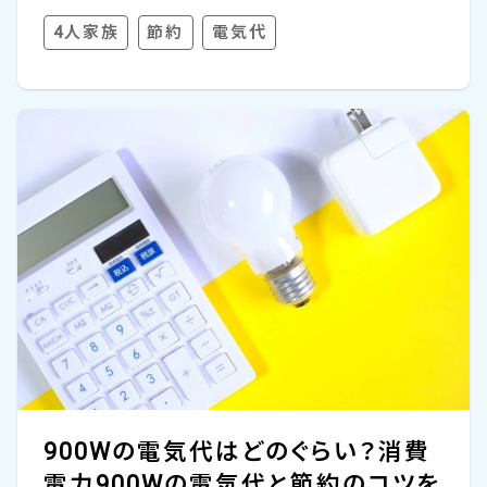
め、「うちの電気代って、他の家と比べてどう
4人家族
節約
電気代
なんだろう？」と疑問に思う方もいらっしゃる
でしょう。 このコラムでは、4人家族の電気代
の全国平均、月別、地域別、建物別の電気代、
電気料金の仕組みをご紹介していきます。ご
自身の電気代が平均と比べて高いかどうか
チェックしてみましょう。 さらに、電気代を節
約できる方法も解説しますので、家計の負担
を無理せず減らしたい方にも役立つ内容で
す。このコラムを参考にして、ご家庭の電気代
を見直すきっかけにしていた...
900Wの電気代はどのぐらい？消費
電力900Wの電気代と節約のコツを