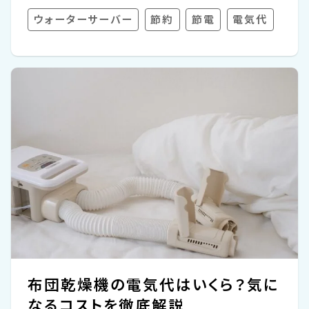
から導入を考えている方はもちろん、すでに
ウォーターサーバー
節約
節電
電気代
使っている方でも、「実際、月にどれくらいか
かってるの？」と気になっている方も多いかも
しれません。 実際のところ、基本的に電源を
つけっぱなしで使うウォーターサーバーです
が、月々の電気代がおおよそ500円から1,500
円ほどかかると言われています。 このコラム
では、ウォーターサーバーの1か月あたりの電
気代の目安と計算方法や、他の家電製品との
比較、季節による変動などを分かりやすく紹
介します。さ...
布団乾燥機の電気代はいくら？気に
なるコストを徹底解説