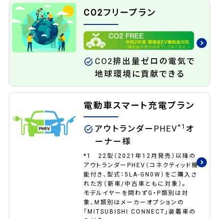
CO2フリープラン
CO2排出量ゼロの電気で
地球環境に貢献できる
電動車スマート充電プラン
*1
アウトランダーPHEV
オ
ーナー様
*1 22型（2021年12月発売）以降の
アウトランダーPHEV（コネクティッド機
能付き、型式：5LA-GN0W）をご購入さ
れた方（新車/中古車ともに対象）。
モデルイヤーを問わずG・P類別は対
象、M類別はメーカーオプションの
「MITSUBISHI CONNECT」装着車の