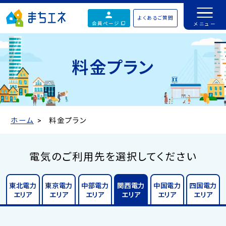
よくあるご質問
会員ページ
料金プラン
ホーム
料金プラン
電気のご利用先を選択してください
東北電力
東京電力
中部電力
関西電力
中国電力
四国電力
エリア
エリア
エリア
エリア
エリア
エリア