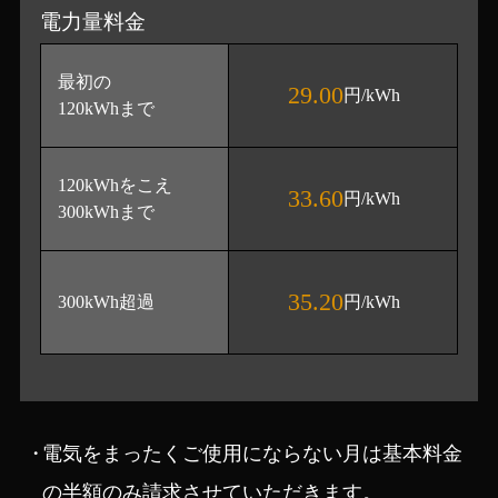
電力量料金
最初の
29.00
円/kWh
120kWhまで
120kWhをこえ
33.60
円/kWh
300kWhまで
35.20
300kWh超過
円/kWh
電気をまったくご使用にならない月は基本料金
の半額のみ請求させていただきます。