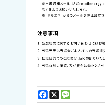
※当選通知メールは「＠retailener
除するようお願いいたします。
※「まちエネ」からのメールを停止設定さ
注意事項
当選結果に関するお問い合わせにはお答
当選発表は当選者ご本人様への当選通知
転売目的でのご応募は、固くお断りいたし
当選権利の譲渡、及び販売は禁止とさせ
F
X
M
a
e
c
s
e
s