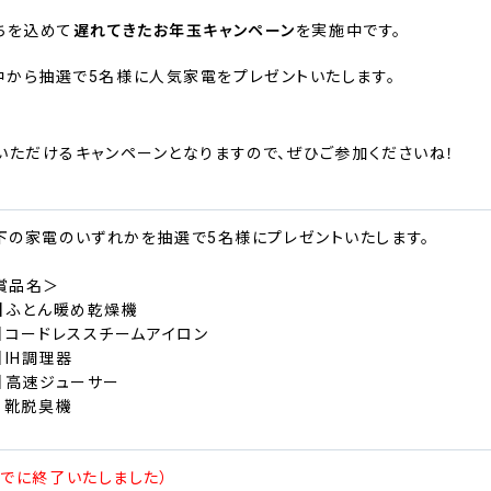
ちを込めて
遅れてきた
お年玉キャンペーン
を実施中です。
から抽選で5名様に人気家電をプレゼントいたします。
いただけるキャンペーンとなりますので、ぜひご参加くださいね！
下の家電のいずれかを抽選で5名様にプレゼントいたします。
賞品名＞
A】ふとん暖め乾燥機
B】コードレススチームアイロン
】IH調理器
D】高速ジューサー
E】靴脱臭機
すでに終了いたしました）