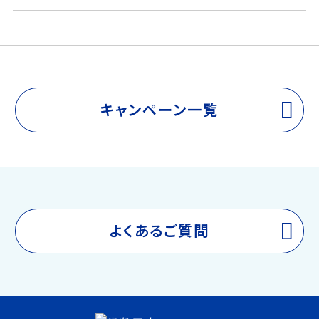
e
s
b
a
o
g
o
e
k
キャンペーン一覧
よくあるご質問