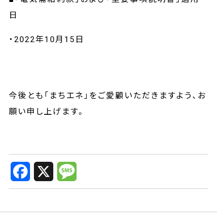
日
・2022年10月15日
今後とも「まちエネ」をご愛顧いただきますよう、お
願い申し上げます。
F
X
M
a
e
c
s
e
s
b
a
o
g
o
e