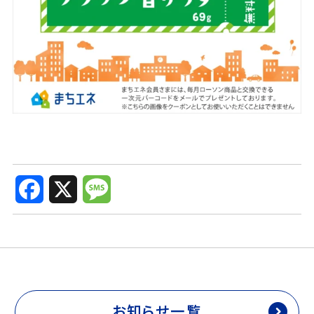
F
X
M
a
e
c
s
e
s
b
a
o
g
o
e
k
お知らせ一覧