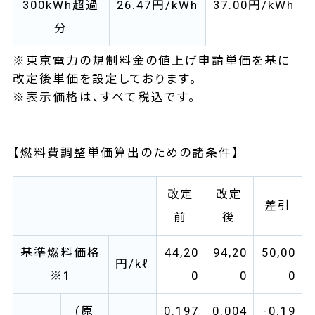
300kWh超過
26.47円/kWh
37.00円/kWh
分
※東京電力の規制料金の値上げ申請単価を基に
改定後単価を設定しております。
※表示価格は、すべて税込です。
【燃料費調整単価算出のための諸条件】
改定
改定
差引
前
後
基準燃料価格
44,20
94,20
50,00
円/kℓ
※1
0
0
0
(原
0.197
0.004
-0.19