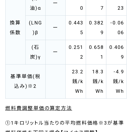
ー
油)α
0
7
23
換算
(LNG
0.443
0.382
-0.06
ー
係数
)β
5
9
06
(石
0.251
0.658
0.406
ー
炭)γ
2
1
9
23.2
18.3
-4.9
基準単価(税
銭/k
銭/k
銭/k
込み)※2
Wh
Wh
Wh
燃料費調整単価の算定方法
①1キロリットル当たりの平均燃料価格※3が基準