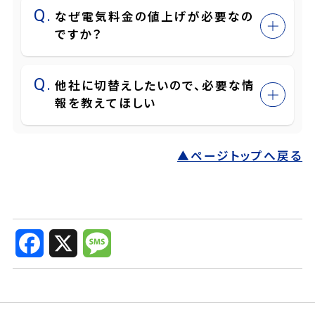
なぜ電気料金の値上げが必要なの
ですか？
他社に切替えしたいので、必要な情
報を教えてほしい
▲ページトップへ戻る
F
X
M
a
e
c
s
e
s
b
a
o
g
o
e
k