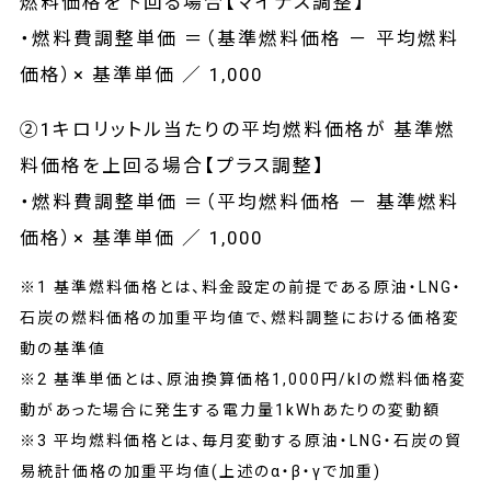
燃料価格を下回る場合【マイナス調整】
・燃料費調整単価 ＝（基準燃料価格 － 平均燃料
価格）× 基準単価 ／ 1,000
②1キロリットル当たりの平均燃料価格が 基準燃
料価格を上回る場合【プラス調整】
・燃料費調整単価 ＝（平均燃料価格 － 基準燃料
価格）× 基準単価 ／ 1,000
※1 基準燃料価格とは、料金設定の前提である原油・LNG・
石炭の燃料価格の加重平均値で、燃料調整における価格変
動の基準値
※2 基準単価とは、原油換算価格1,000円/klの燃料価格変
動があった場合に発生する電力量1kWhあたりの変動額
※3 平均燃料価格とは、毎月変動する原油・LNG・石炭の貿
易統計価格の加重平均値(上述のα・β・γで加重)