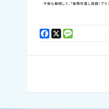
今後も継続して、「毎晩充電し放題！プラン
F
X
M
a
e
c
s
e
s
b
a
o
g
o
e
k