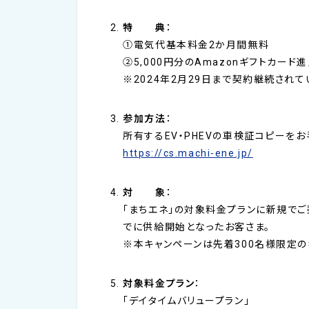
特 典
：
①電気代基本料金2か月間無料
②5,000円分のAmazonギフトカード
※2024年2月29日まで契約継続され
参加方法
：
所有するEV・PHEVの車検証コピーを
https://cs.machi-ene.jp/
対 象
：
「まちエネ」の対象料金プランに新規でご
でに供給開始となったお客さま。
※本キャンペーンは先着300名様限定の
対象料金プラン
：
「デイタイムバリュープラン」