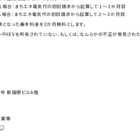
える場合：まちエネ電気代の初回請求から起算して１～２か月目
れる場合：まちエネ電気代の初回請求から起算して２～３か月目
額となった基本料金を2か月無料とします。
・PHEVを所有されていない、もしくは、なんらかの不正が発見され
号 新国際ビル6階
事業等