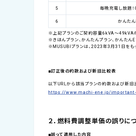
5
毎晩充電し放題！C
6
かんたん
※上記プランのご契約容量6kVA～49kV
※きほんプラン、かんたんプラン、かんたんE
※MUSUBIプランは、2023年3月31日
■訂正後の約款および新旧比較表
以下URLから該当プランの約款および新旧
https://www.machi-ene.jp/importan
２．燃料費調整単価の誤りに
■誤って適用した内容