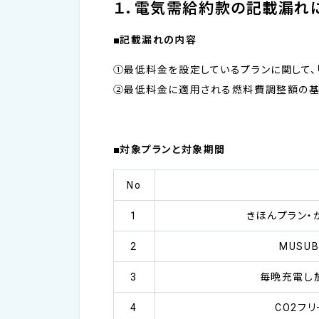
１．電気需給約款の記載漏れ
■記載漏れの内容
①最低料金を設定しているプランに関して
②最低料金に適用される燃料費調整額の
■対象プランと対象期間
No
1
きほんプラン・
2
MUSU
3
毎晩充電し放
4
CO2フリ