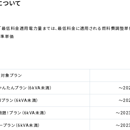
について
、「最低料金適用電力量までは、最低料金に適用される燃料費調整単
基準単価
対象プラン
かんたんプラン（6kVA未満）
～20
BIプラン（6kVA未満）
～20
題！プラン（6kVA未満）
～20
ープラン（6kVA未満）
～20