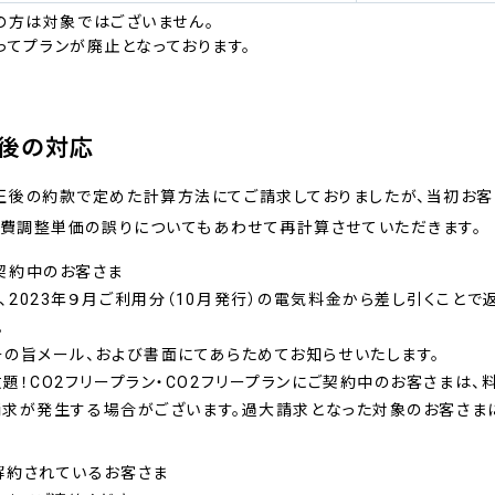
Aの方は対象ではございません。
をもってプランが廃止となっております。
今後の対応
正後の約款で定めた計算方法にてご請求しておりましたが、当初お客
燃料費調整単価の誤りについてもあわせて再計算させていただきます
契約中のお客さま
2023年９月ご利用分（10月発行）の電気料金から差し引くことで
。
その旨メール、および書面にてあらためてお知らせいたします。
！CO2フリープラン・CO2フリープランにご契約中のお客さまは、料
大請求が発生する場合がございます。過大請求となった対象のお客さま
解約されているお客さま