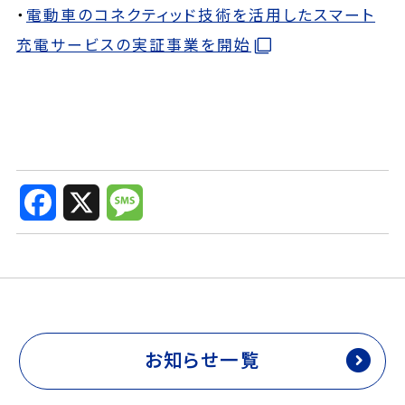
・
電動車のコネクティッド技術を活用したスマート
充電サービスの実証事業を開始
F
X
M
a
e
c
s
e
s
b
a
o
g
o
e
k
お知らせ一覧