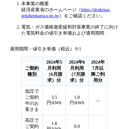
本事業の概要
経済産業省のホームページ（
https://denkigas-
gekihenkanwa.go.jp/
）をご確認ください。
電気・ガス価格激変緩和対策事業の終了に向け
た電気料金の値引き単価および適用期間
適用期間・値引き単価（税込）※1
2024年5
2024年6
2024年
ご契約
月利用
月利用
7月以
種別
（6月請
（7月請
降ご利
求）分
求）分
用分
低圧で
ご契約
3.5
1.8
―
円/kWh
円/kWh
中のお
客さま
高圧で
1.8
ご契約
0.9
円/kWh