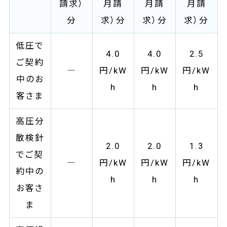
請求）
月請
月請
月請
分
求）分
求）分
求）分
低圧で
4.0
4.0
2.5
ご契約
―
円/kW
円/kW
円/kW
中のお
h
h
h
客さま
高圧分
散検針
2.0
2.0
1.3
でご契
―
円/kW
円/kW
円/kW
約中の
h
h
h
お客さ
ま