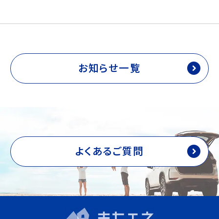
b
a
o
g
o
e
k
お知らせ一覧
よくあるご質問