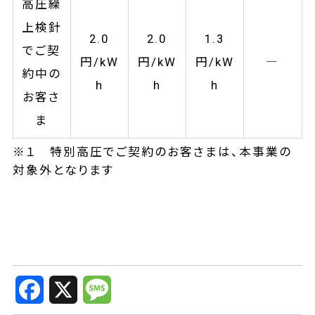
高圧繰
上検針
2.0
2.0
1.3
でご契
円/kW
円/kW
円/kW
―
約中の
h
h
h
お客さ
ま
※１ 特別高圧でご契約のお客さまは、本事業の
対象外となります
F
X
M
a
e
c
s
e
s