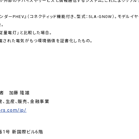
両が外部のデバイスやサービスと情報通信するシステム。これによりリア
トランダーPHEV』（コネクティッド機能付き、型式：5LA-GN0W）。モデ
。
従量電灯」と比較した場合。
電された電気がもつ環境価値を証書化したもの。
者 加藤 隆雄
発、生産、販売、金融事業
ors.com/jp/
1号 新国際ビル6階