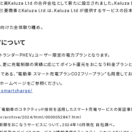
事と英Kaluza Ltd.の合弁会社として新たに設立されました。Kalu
商事とKaluza Ltd.は、Kaluza Ltd.が提供するサービ
。
向けた全体取り纏め。
”について
トランダーPHEV』ユーザー限定の電力プランとなります。
、更に充電制御の実績に応じてポイント還元をおこなう料金プランと
である、“電動車 スマート充電プランCO2フリープラン”も用意してお
ホームページをご参照ください。
v-smartcharge/
日) 「電動車のコネクティッド技術を活用したスマート充電サービスの実証事
pr/archive/2024/html/0000052847.html
制御をおこなうサービスについて。2024年10月現在 自社調べ。