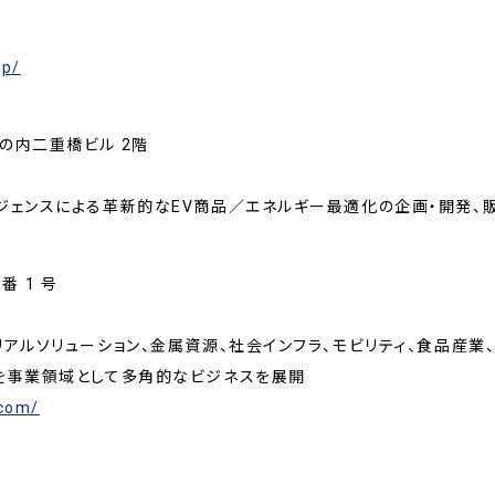
jp/
の内二重橋ビル 2階
ジェンスによる革新的なEV商品／エネルギー最適化の企画・開発、
 1 号
リューション、金属資源、社会インフラ、モビリティ、食品産業、S.L.C.（S
業を事業領域として多角的なビジネスを展開
.com/