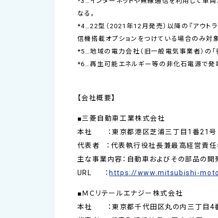
*3…インターネットや無線通信を利用して車
なる。
*4…22型（2021年12月発売）以降の『アウ
信機搭載オプションをつけている場合のみ対象
*5…地域の電力会社（旧一般電気事業者）の「
*6…再生可能エネルギー等の非化石電源で発
【会社概要】
■三菱自動車工業株式会社
本社 ：東京都港区芝浦三丁目1番21号
代表者 ：代表執行役社長兼最高経営責任
主な事業内容：自動車およびその部品の開
URL ：
https://www.mitsubishi-mot
■ＭＣリテールエナジー株式会社
本社 ：東京都千代田区丸の内三丁目4番