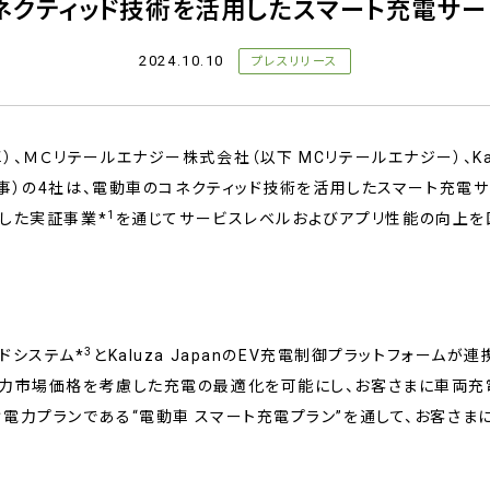
ネクティッド技術を活用したスマート充電サ
2024.10.10
プレスリリース
ＭＣリテールエナジー株式会社（以下 MCリテールエナジー）、Kaluza
商事）の4社は、電動車のコネクティッド技術を活用したスマート充電
1
始した実証事業
*
を通じてサービスレベルおよびアプリ性能の向上を
3
ドシステム*
とKaluza JapanのEV充電制御プラットフォームが連
電力市場価格を考慮した充電の最適化を可能にし、お客さまに車両充
電力プランである“電動車 スマート充電プラン”を通して、お客さま