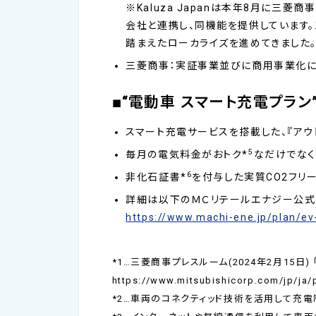
※Kaluza Japanは本年8月に三菱商
会社と連携し、同機能を提供しています。三菱
踏まえたローカライズを進めてきました
三菱商事：実証事業並びに商用事業化に
■“電動車 スマート充電プラン
スマート充電サービスを搭載した、『アウ
5
毎月の電気料金がおトク*
なだけでなく
6
非化石証書*
を付与した実質CO2フリー
詳細は以下のＭＣリテールエナジー公式
https://www.machi-ene.jp/plan/e
*1…三菱商事プレスルーム(2024年2月15
https://www.mitsubishicorp.com/jp/ja/
*2…車両のコネクティッド技術を活用して充電