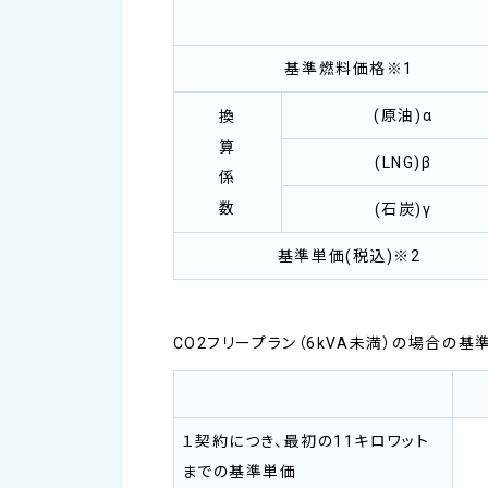
基準燃料価格※1
(原油)α
換
算
(LNG)β
係
数
(石炭)γ
基準単価(税込)※2
CO2フリープラン（6kVA未満）の場合の基
１契約につき、最初の11キロワット
までの基準単価