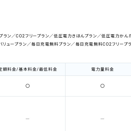
プラン／CO2フリープラン／低圧電力きほんプラン／低圧電力かん
ムバリュープラン／毎日充電無料プラン／毎日充電無料CO2フリープ
定額料金/基本料金/最低料金
電力量料金
〇
〇
―
―