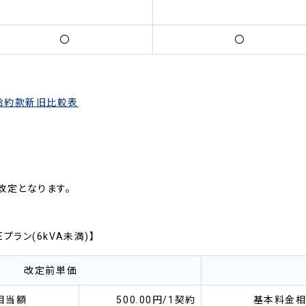
〇
〇
給約款新旧比較表
改定となります。
ラン(6kVA未満)】
改定前単価
相当額
500.00円/1契約
基本料金