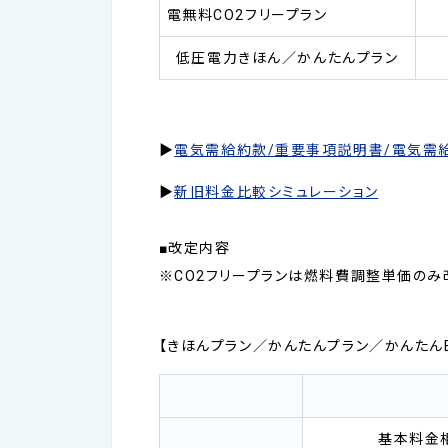
電無料CO2フリープラン
低圧電力きほん／かんたんプラン
▶
電気需給約款/重要事項説明書/電気需
▶
新旧料金比較シミュレーション
■改定内容
※CO2フリープランは燃料費調整単価のみ
【きほんプラン／かんたんプラン／かんたんEプ
基本料金