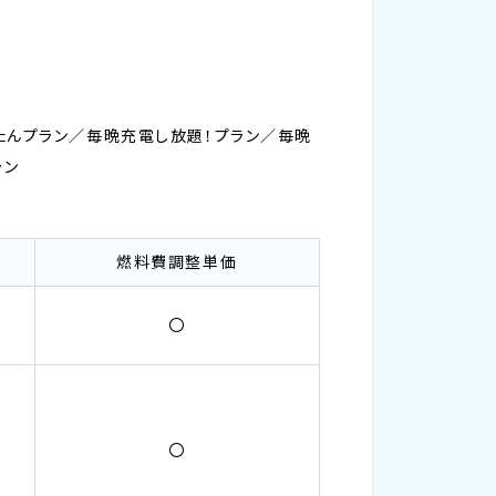
たんプラン／毎晩充電し放題！プラン／毎晩
ラン
燃料費調整単価
〇
〇