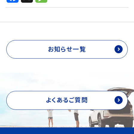
c
s
e
s
b
a
o
g
o
e
k
お知らせ一覧
よくあるご質問