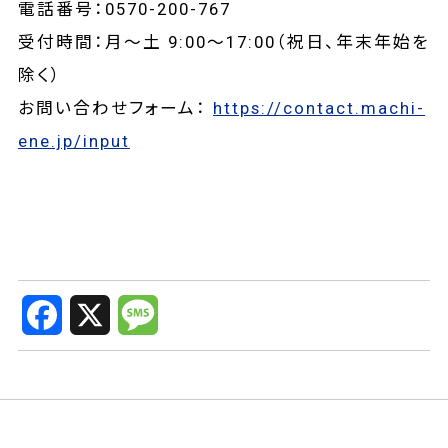
電話番号：0570-200-767
受付時間：月～土 9:00～17:00（祝日、年末年始を
除く）
お問い合わせフォーム：
https://contact.machi-
ene.jp/input
F
X
M
a
e
c
s
e
s
b
a
o
g
o
e
k