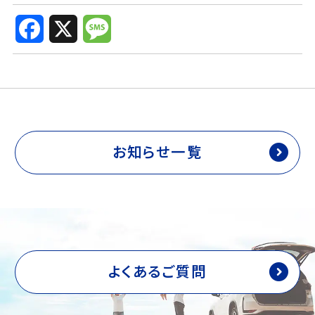
F
X
M
a
e
c
s
e
s
b
a
o
g
o
e
k
お知らせ一覧
よくあるご質問