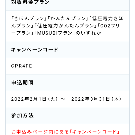
対象料金プラン
「きほんプラン」「かんたんプラン」「低圧電力きほ
んプラン」「低圧電力かんたんプラン」「CO2フリ
ープラン」「MUSUBIプラン」のいずれか
キャンペーンコード
CPR4FE
申込期間
2022年2月1日（火） ～ 2022年3月31日（木）
参加方法
お申込みページ内にある「キャンペーンコード」