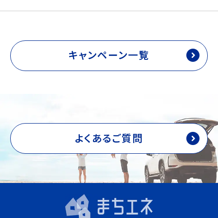
o
g
o
e
k
キャンペーン一覧
よくあるご質問