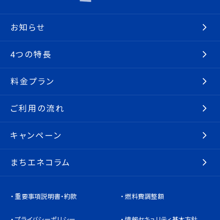
お知らせ
4つの特長
料金プラン
ご利用の流れ
キャンペーン
まちエネコラム
重要事項説明書・約款
燃料費調整額
プライバシーポリシー
情報セキュリティ基本方針