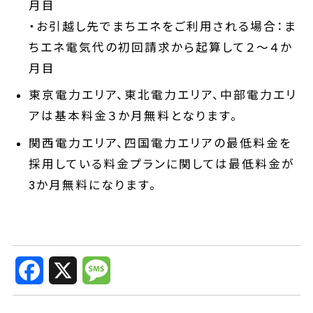
月目
・お引越し先でまちエネをご利用される場合：ま
ちエネ電気代の初回請求から起算して２～４か
月目
東京電力エリア、東北電力エリア、中部電力エリ
アは基本料金３か月無料となります。
関西電力エリア、四国電力エリアの最低料金を
採用している料金プランに関しては最低料金が
3か月無料になります。
F
X
M
a
e
c
s
e
s
b
a