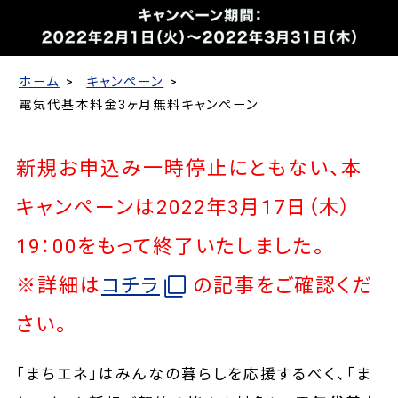
ホーム
キャンペーン
電気代基本料金3ヶ月無料キャンペーン
新規お申込み一時停止にともない、本
キャンペーンは2022年3月17日（木）
19：00をもって終了いたしました。
※詳細は
コチラ
の記事をご確認くだ
さい。
「まちエネ」はみんなの暮らしを応援するべく、「ま