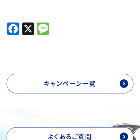
F
X
M
a
e
c
s
e
s
b
a
o
g
o
e
k
キャンペーン一覧
よくあるご質問