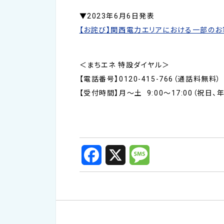
▼2023年6月6日発表
【お詫び】関西電力エリアにおける一部の
＜まちエネ 特設ダイヤル＞
【電話番号】0120-415-766（通話料無料）
【受付時間】月～土 9:00～17:00（祝日
F
X
M
a
e
c
s
e
s
b
a
o
g
o
e
k