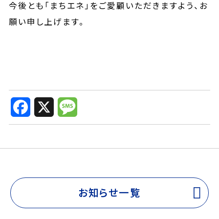
今後とも「まちエネ」をご愛顧いただきますよう、お
願い申し上げます。
F
X
M
a
e
c
s
e
s
b
a
o
g
o
e
k
お知らせ一覧