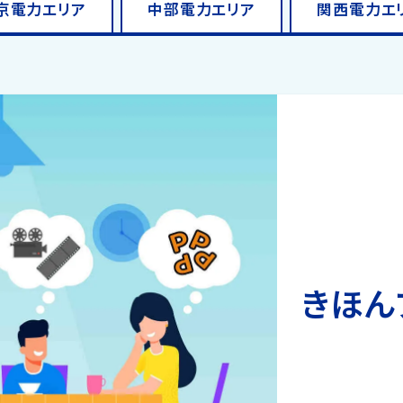
京電力
エリア
中部電力
エリア
関西電力
エ
きほんプ