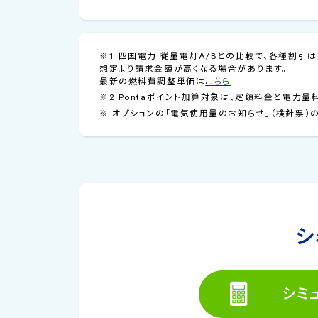
※1 四国電力 従量電灯A/Bとの比較で、各種割
想定より請求金額が高くなる場合があります。
最新の燃料費調整単価は
こちら
※2 Pontaポイント加算対象は、定額料金と電力
※ オプションの「電気使用量のお知らせ」（検針票）の
シ
シミ