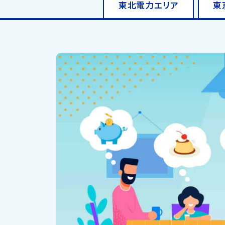
東北電力
エリア
東