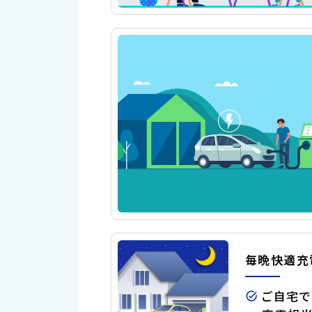
毎晩快適充
ご自宅で