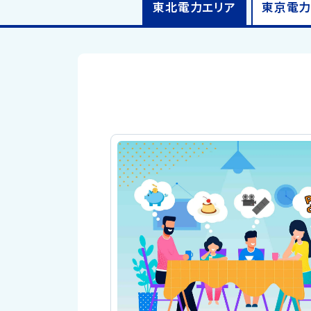
東北電力
エリア
東京電