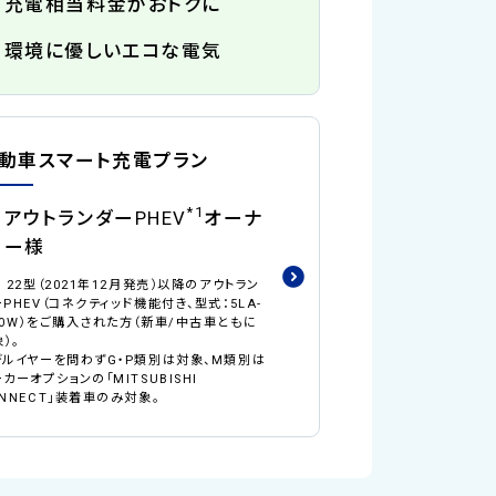
充電相当料金がおトクに
環境に優しいエコな電気
動車スマート充電プラン
*1
アウトランダーPHEV
オーナ
ー様
 22型（2021年12月発売）以降のアウトラン
PHEV（コネクティッド機能付き、型式：5LA-
N0W）をご購入された方（新車/中古車ともに
）。
デルイヤーを問わずG・P類別は対象、M類別は
カーオプションの「MITSUBISHI
NNECT」装着車のみ対象。