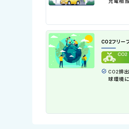
充電相当
CO2フリー
CO2排
球環境に