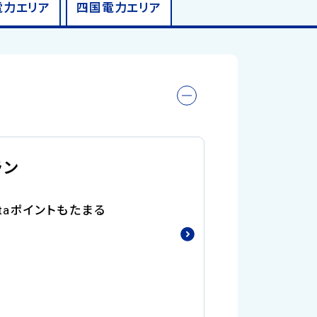
電力
エリア
四国電力
エリア
ラン
taポイントもたまる