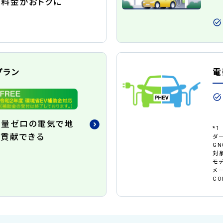
料金がおトクに
プラン
電
出量ゼロの電気で地
*1
貢献できる
ダー
G
対象
モ
メー
CO