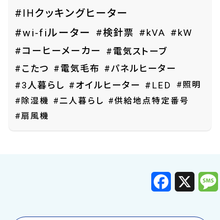
#IHクッキングヒーター
#wi-fiルーター
#検針票
#kVA
#kW
#コーヒーメーカー
#電気ストーブ
#こたつ
#電気毛布
#パネルヒーター
#照明
#3人暮らし
#オイルヒーター
#LED
#除湿機
#二人暮らし
#供給地点特定番号
#扇風機
F
X
a
c
e
b
o