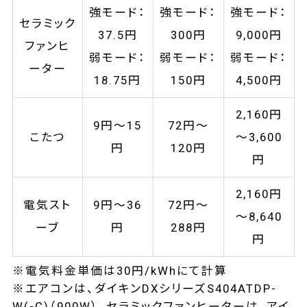
強モード：
強モード：
強モード：
セラミック
37.5円
300円
9,000円
ファンヒ
弱モード：
弱モード：
弱モード：
ーター
18.75円
150円
4,500円
2,160円
9円～15
72円～
こたつ
～3,600
円
120円
円
2,160円
電気スト
9円～36
72円～
～8,640
ーブ
円
288円
円
※電気料金単価は30円/kWhにて計算
※エアコンは、ダイキンDXシリーズS404ATDP-
W(-C)（900W）、セラミックファンヒーターは、アイ