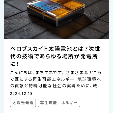
いて取り上げていきます。 バイオマス発電
は、木材や動植物などの生物資源（バイオマ
ス）を利用して電力を生み出すシステムであ
り、その持続可能性と環境への優しさから、エ
ネルギー分野において重要な位置を占めて
います。 ここからはそもそもバイ...
ペロブスカイト太陽電池とは？次世
代の技術であらゆる場所が発電所
に！
こんにちは、まちエネです。 さまざまなところ
で耳にする再生可能エネルギー。地球環境へ
の貢献と持続可能な社会の実現ために、政府
ではGX（グリーントランスフォーメーション）
2024.12.18
を掲げて再生可能エネルギーの普及に取り
太陽光発電
再生可能エネルギー
組んでいます。 その中でも太陽光発電は代表
的な再生可能エネルギーですが、その太陽光