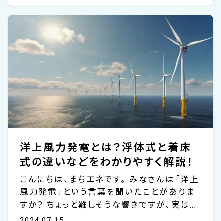
発電において、ペロブスカイト太陽電池とい
う新しい革命が起こっていることをご存知で
しょうか。 今回はこのペロブスカイト太陽電
池について分かりやすく解説しながら、メリッ
ト・デメリットをご紹介していきます。 太陽光
発電の普及には場所が足りない 太陽光発電
と聞くと、広大な土地に並ぶ大型の黒いパネ
ルや住宅の屋根に取り付け...
洋上風力発電とは？浮体式と着床
式の違いなどをわかりやすく解説！
こんにちは、まちエネです。 みなさんは「洋上
風力発電」という言葉を聞いたことがありま
すか？ ちょっと難しそうな響きですが、実はと
ても身近で、これからのエネルギーの未来を
2024.07.15