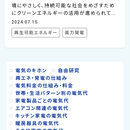
境にやさしく、持続可能な社会をめざすため
にクリーンエネルギーの活用が進められてい
ます。中でも、風力発電は近年注目されてい
2024.07.15
る再生可能エネルギーの一つであり、環境に
再生可能エネルギー
風力発電
やさしいエネルギーとして活用されています。
広い土地や山の上に大きな風車が置かれて
いる景色や、海の上にたくさんの風車が並ん
でいるような写真を見たことがあるかもしれ
ません。 今回のコラムでは、風力発電の仕組
電気のキホン
自由研究
みをわかりやすく解説していきます。 風力発
再エネ・発電の仕組み
電はどうやって電気をつくる？ 風力発電は、
電気料金の仕組み・料金
風の力を利用して風車を回し、発電する技術
世帯・生活パターン別の電気代
です。そのため、電力量あたりの発電コストが
家電製品ごとの電気代
比較的低いことから、再生可能...
エアコン関連の電気代
キッチン家電の電気代
暖房器具の電気代