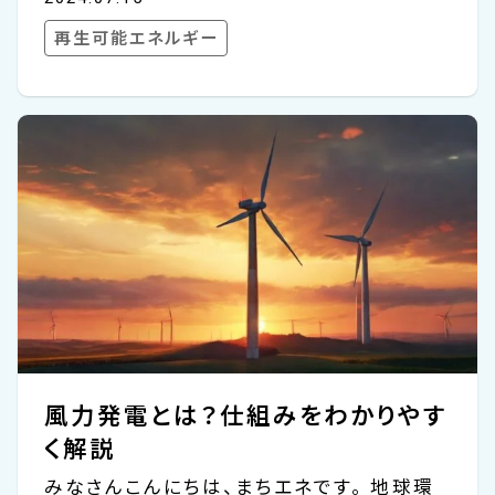
担う技術なんです。 すごくシンプルに言うと、
再生可能エネルギー
風が強く吹く海の上に巨大な風車を設置して
電気を作るのが洋上風力発電です。 最近、テ
レビやニュースで「再生可能エネルギー」とい
う言葉をよく耳にしますが、洋上風力発電も
その一つ。海の上で発電することで、強い風を
利用して効率的に電力を作ることができるん
です。 陸上に風車を作る風力発電もある程度
普及していますが、建設できる場所が減って
きていることもあり、この洋上風力発電に注
目が集まっています。...
風力発電とは？仕組みをわかりやす
く解説
みなさんこんにちは、まちエネです。 地球環