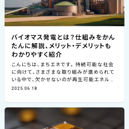
バイオマス発電とは？仕組みをかん
たんに解説、メリット・デメリットも
わかりやすく紹介
こんにちは、まちエネです。 持続可能な社会
に向けて、さまざまな取り組みが進められて
いる中で、欠かせないのが再生可能エネルギ
ーの普及。日本政府も2050年までに温室効
2025.06.18
果ガスの排出量を全体としてゼロにする「カ
ーボンニュートラル」を掲げており、環境にや
さしい再生可能エネルギーの普及は、とても
重要な課題になっています。 今回はその再生
可能エネルギーの中で、バイオマス発電につ