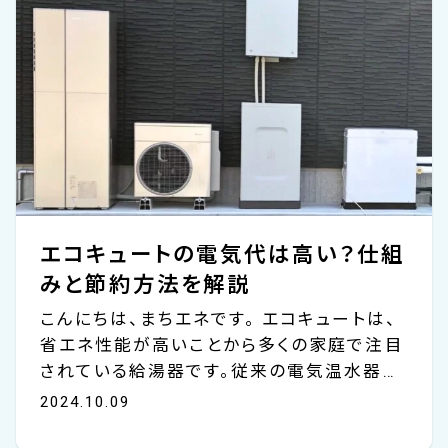
う意味では、効果があるかもしれません。しか
し、生活の他の面に大きなコストをかけてし
まっているかもしれません。 たとえば、夏の暑
い夜にエアコンを我慢した結果、寝苦しくて
寝不足に。翌日、集中力が落ちて仕事のパフ
ォーマンスが下がったり、体調を崩して病院
に行くことになったり…。...
エコキュートの電気代は高い？仕組
みと節約方法を解説
こんにちは、まちエネです。 エコキュートは、
省エネ性能が高いことから多くの家庭で注目
されている給湯器です。従来の電気温水器や
ガス給湯器に代わる新しい選択肢として、エ
2024.10.09
コキュートを導入する家庭が増えています。し