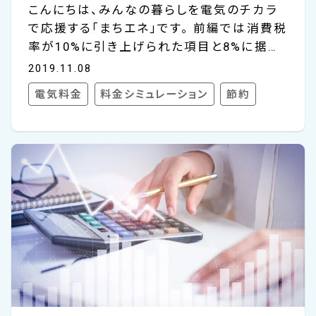
こんにちは、みんなの暮らしを電気のチカラ
で応援する「まちエネ」です。 前編では消費税
率が10%に引き上げられた項目と8%に据え
置かれた項目をご紹介しました。後編では無
2019.11.08
理なく節約して家計の負担を軽くする方法を
電気料金
料金シミュレーション
節約
ご紹介します！ 無理なく節約して家計の負担
を軽くするスマートの方法は？ 無理なく節約
するには一体どのようにしたらいいでしょう
か？いくつか考えられることを挙げてみましょ
う。 多くの方がまず注目するのは、「その支出
が固定費かそうでないか」ということだと思
います。たとえば、光熱費や生命保険などの
保険料、住宅費は「毎月ほぼ決まった金額を
支払わなければならないので、削れない」と
考えられる一方、外食や服...