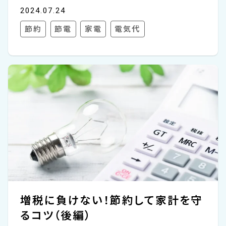
気代がかさむの？」というのは多くの人が抱く
2024.07.24
疑問の一つでしょう。 私たちの生活には必要
節約
節電
家電
電気代
不可欠な様々な電化製品が数多く存在し、つ
いコンセントに挿しっぱなしにしてしまうこと
も少なくありません。一方で、エコ意識が高ま
る現代では、無駄な電力消費を避けたいと考
える方も増えています。 このコラムでは、コン
セントに挿しっぱなしにした場合の電気代に
ついて深く掘り下げ、コンセントからこまめに
抜く方がいいか解説します。実際にコンセント
から抜くことで得られる節約効果や、挿しっぱ
なしにした場合に発...
増税に負けない！節約して家計を守
るコツ（後編）