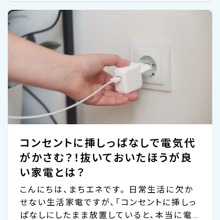
かし、その高性能ぶりに惹かれて導入してみ
たものの、実際の電気代について詳しく知ら
ない方も多いのではないでしょうか？ 今回
は、エコキュートの電気代について詳しく解
説します。まずはエコキュートの基本的な仕
組みから、その消費電力、そして実際の電気
代がどのくらいになるのかを見ていきましょ
う。さらに、エコキュートの電気代を節約する
ための具体的な方法も紹介します。 エコキュ
ートの導入を考えている方、すで...
コンセントに挿しっぱなしで電気代
がかさむ？！抜いておいたほうが良
い家電とは？
こんにちは、まちエネです。 日常生活に欠か
せない生活家電ですが、「コンセントに挿しっ
ぱなしにしたまま放置していると、本当に電