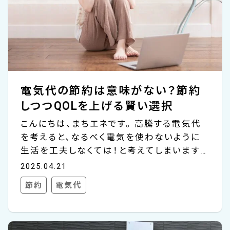
電気代の節約は意味がない？節約
しつつQOLを上げる賢い選択
こんにちは、まちエネです。 高騰する電気代
を考えると、なるべく電気を使わないように
生活を工夫しなくては！と考えてしまいます
ね。家電製品のスイッチはこまめにOFFに。夏
2025.04.21
場は暑くてもエアコンを我慢、冬場もヒータ
節約
電気代
ーを控えめにして厚着で頑張る。なんてこと
も。 でも、本当にその節電は効果的か考えた
ことはあるでしょうか。電気代をおさえるとい