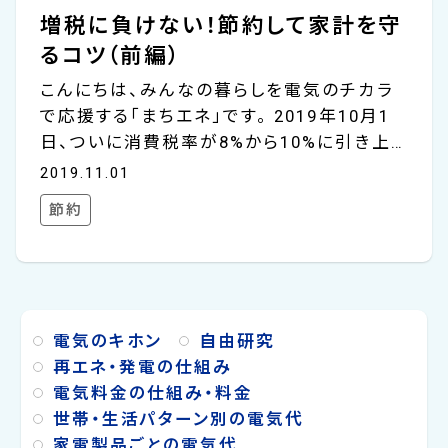
増税に負けない！節約して家計を守
るコツ（前編）
こんにちは、みんなの暮らしを電気のチカラ
で応援する「まちエネ」です。 2019年10月1
日、ついに消費税率が8%から10%に引き上
げられました。とはいえ、今回の増税では、一
2019.11.01
部条件下で、消費税率が8%にすえ置かれる
節約
「軽減税率制度」が導入されたほか、キャッシ
ュレス決済を行なった場合、ポイント還元が
適用されるなど、増税による消費の冷え込み
を防ぐ対策がとられているため、まだ増税を
実感する機会は少ないかもしれません。気づ
電気のキホン
自由研究
いたら家計が火の車！ということを避けるた
再エネ・発電の仕組み
めにも、ぜひご一読ください。 しかし、たとえ
電気料金の仕組み・料金
ばキャッシュレス決済でのポイント還元は
世帯・生活パターン別の電気代
2020年6月までと期限が決まっているほか、
家電製品ごとの電気代