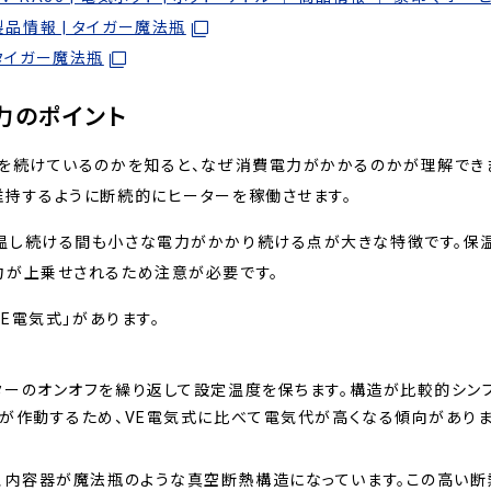
 製品情報 | タイガー魔法瓶
 タイガー魔法瓶
力のポイント
を続けているのかを知ると、なぜ消費電力がかかるのかが理解できま
維持するように断続的にヒーターを稼働させます。
温し続ける間も小さな電力がかかり続ける点が大きな特徴です。保温
力が上乗せされるため注意が必要です。
VE電気式」があります。
ターのオンオフを繰り返して設定温度を保ちます。構造が比較的シン
ーが作動するため、VE電気式に比べて電気代が高くなる傾向がありま
気）」の略で、内容器が魔法瓶のような真空断熱構造になっています。この