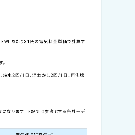
。1kWhあたり31円の電気料金単価で計算す
す。
度、給水2回/1日、湯わかし2回/1日、再沸騰
度になります。下記では参考とする各社モデ
電気代（VE電気式）