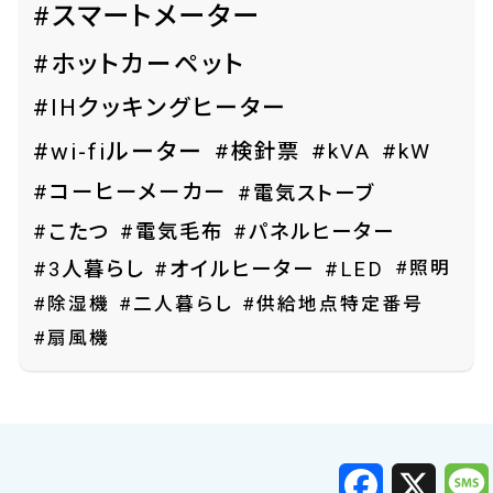
#スマートメーター
#ホットカーペット
#IHクッキングヒーター
#wi-fiルーター
#検針票
#kVA
#kW
#コーヒーメーカー
#電気ストーブ
#こたつ
#電気毛布
#パネルヒーター
#照明
#3人暮らし
#オイルヒーター
#LED
#除湿機
#二人暮らし
#供給地点特定番号
#扇風機
F
X
a