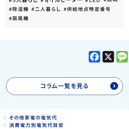
#3人暮らし
#オイルヒーター
#LED
#除湿機
#二人暮らし
#供給地点特定番号
#扇風機
F
X
a
c
e
b
o
o
k
コラム一覧を見る
その他家電の電気代
消費電力別電気代目安