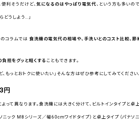
。便利そうだけど、
気になるのはやっぱり電気代
、という方も多いの
らどうしよう…」
このコラムでは
食洗機の電気代の相場や、手洗いとのコスト比較、節
の負担をグッと軽くする
こともできます。
ど、もっとおトクに使いたい」そんな方はぜひ参考にしてみてください
3円
よって異なります。食洗機には大きく分けて、ビルトインタイプと卓上
ニック M8シリーズ／幅60cmワイドタイプ）と卓上タイプ（パナソニッ