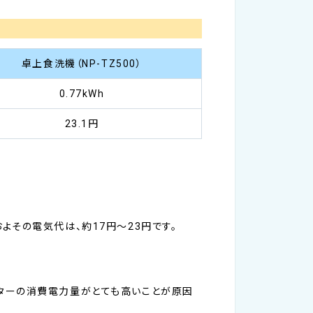
卓上食洗機（NP-TZ500）
0.77kWh
23.1‬円
その電気代は、約17円～23円です。
ーターの消費電力量がとても高いことが原因