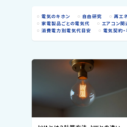
すくお伝えします。電気代を気にしながらも快適
な冬を過ごしたい方は、ぜひ参考にしてみてくだ
電気のキホン
自由研究
再エ
さい！ 電気毛布の電気代 電気代は次の計算式で
求められます...
家電製品ごとの電気代
エアコン関
消費電力別電気代目安
電気契約・