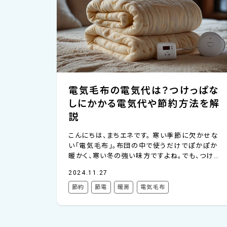
電気毛布の電気代は？つけっぱな
しにかかる電気代や節約方法を解
説
こんにちは、まちエネです。 寒い季節に欠かせな
い「電気毛布」。布団の中で使うだけでぽかぽか
暖かく、寒い冬の強い味方ですよね。でも、つけっ
ぱなしでいると電気代が気になる方も多いので
2024.11.27
はないでしょうか。 じつは、電気毛布にかかる電
気代は、1時間で約2円とかなり安いのです。24時
節約
節電
暖房
電気毛布
間つけっぱなしにしても54円ほどです。（電気料
金単価は30円/kWhにて計算） 今回のコラムで
は、電気毛布を使ったときの電気代の計算方法、
他の暖房器具との違いや、節約のコツもわかりや