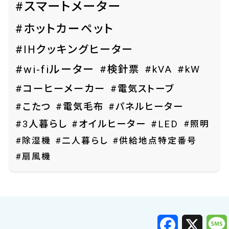
#スマートメーター
#ホットカーペット
#IHクッキングヒーター
#wi-fiルーター
#検針票
#kVA
#kW
#コーヒーメーカー
#電気ストーブ
#こたつ
#電気毛布
#パネルヒーター
#照明
#3人暮らし
#オイルヒーター
#LED
#除湿機
#二人暮らし
#供給地点特定番号
#扇風機
F
X
a