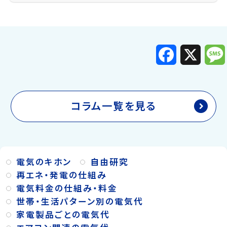
F
X
a
c
e
b
o
o
k
コラム一覧を見る
電気のキホン
自由研究
再エネ・発電の仕組み
電気料金の仕組み・料金
世帯・生活パターン別の電気代
家電製品ごとの電気代