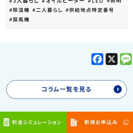
#照明
#3人暮らし
#オイルヒーター
#LED
#除湿機
#二人暮らし
#供給地点特定番号
#扇風機
F
X
a
c
e
b
o
o
k
コラム一覧を見る
エアコン関連の電気代
料金シミュレーション
新規お申込み
キッチン家電の電気代
暖房器具の電気代