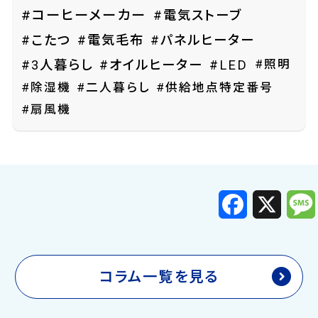
#コーヒーメーカー
#電気ストーブ
#こたつ
#電気毛布
#パネルヒーター
#照明
#3人暮らし
#オイルヒーター
#LED
#除湿機
#二人暮らし
#供給地点特定番号
#扇風機
F
X
a
c
e
b
o
o
k
コラム一覧を見る