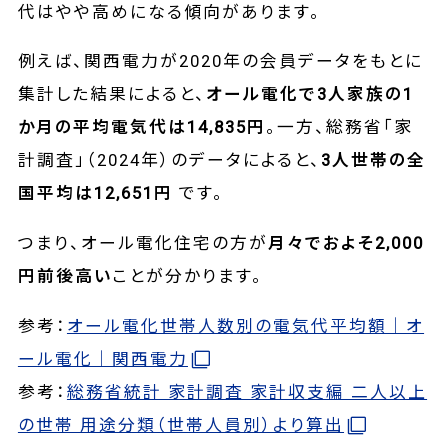
代はやや高めになる傾向があります。
例えば、関西電力が2020年の会員データをもとに
集計した結果によると、
オール電化で3人家族の1
か月の平均電気代は14,835円
。一方、総務省「家
計調査」（2024年）のデータによると、
3人世帯の全
国平均は12,651円
です。
つまり、オール電化住宅の方が
月々でおよそ2,000
円前後高い
ことが分かります。
参考：
オール電化世帯人数別の電気代平均額｜オ
ール電化｜関西電力
参考：
総務省統計 家計調査 家計収支編 二人以上
の世帯 用途分類（世帯人員別）より算出