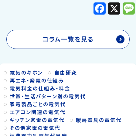
F
X
a
c
e
b
o
o
k
コラム一覧を見る
電気のキホン
自由研究
再エネ・発電の仕組み
電気料金の仕組み・料金
世帯・生活パターン別の電気代
家電製品ごとの電気代
エアコン関連の電気代
キッチン家電の電気代
暖房器具の電気代
その他家電の電気代
消費電力別電気代目安